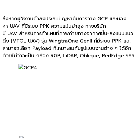
ซึ่งหากผู้ใช้งานกำลังประสบปัญหากับการวาง
GCP
และมอง
หา
UAV
ที่มีระบบ
PPK
ความแม่นยำสูง ทางบริษัท
มี
UAV
สำหรับการทำแผนที่ภาพถ่ายทางอากาศขึ้น
-
ลงแบบแนว
ดิ่ง
(VTOL UAV)
รุ่น
WingtraOne GenII
ที่มีระบบ
PPK
และ
สามารถเลือก
Payload
ที่เหมาะสมกับรูปแบบงานต่าง ๆ ได้อีก
ด้วยไม่ว่าจะเป็น กล้อง
RGB, LiDAR, Oblique, RedEdge
ฯลฯ