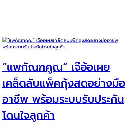
“แพกัณฑคูณ” เจ๊อ้อเผย
เคล็ดลับแพ็คกุ้งสดอย่างมือ
อาชีพ พร้อมระบบรับประกัน
โดนใจลูกค้า