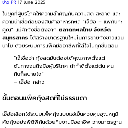
ข่าว PR
17 June 2025
ในยุคที่ผู้บริโภคให้ความสำคัญกับความสด สะอาด และ
ความน่าเชื่อถือของสินค้าอาหารทะเล “เจ๊อ้อ – แพกันทะ
คูณ” แม่ค้ากุ้งชื่อดังจาก
ตลาดทะเลไทย จังหวัด
สมุทรสาคร
ได้สร้างมาตรฐานใหม่ในการขายกุ้งขาวแวน
นาไม ด้วยระบบการแพ็คมืออาชีพที่ใส่ใจในทุกขั้นตอน
“เจ๊เชื่อว่า กุ้งสดมันต้องได้คุณภาพตั้งแต่
ต้นทางจนถึงมือผู้บริโภค ถ้าทำดีตั้งแต่ต้น คน
กินก็สบายใจ”
– เจ๊อ้อ กล่าว
ขั้นตอนแพ็คกุ้งสดที่ไม่ธรรมดา
เจ๊อ้อเลือกใช้ระบบแพ็คกุ้งแบบแช่เย็นควบคุมอุณหภูมิ
คัดกุ้งอย่งพิถีพิถันด้วยทีมงานมืออาชีพ วางมาตรฐาน